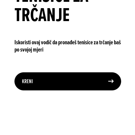
TRČANJE
Iskoristi ovaj vodič da pronađeš tenisice za trčanje baš
po svojoj mjeri
KRENI